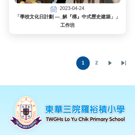
2023-04-24
「學校文化日計劃 —_解『構』中式歷史建築」」
工作坊
Pagination
1
2
目
頁
下
Last
前
面
一
page
頁
頁
面