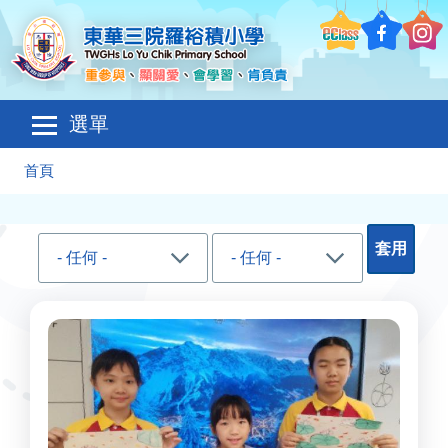
移至主內容
Main
選單
navigation
導
首頁
航
連
結