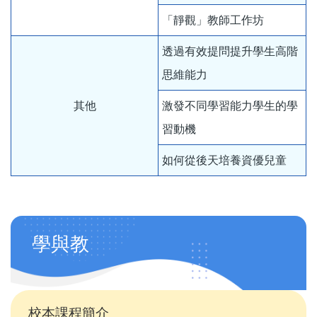
「靜觀」教師工作坊
透過有效提問提升學生高階
思維能力
其他
激發不同學習能力學生的學
習動機
如何從後天培養資優兒童
Main
學與教
navigation
(自
訂)
校本課程簡介