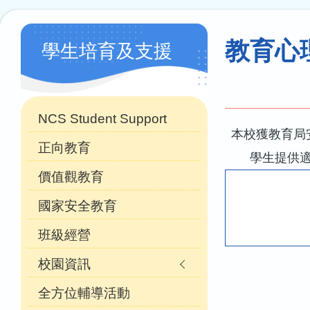
連
結
Main
教育心
學生培育及支援
navigation
(自
訂)
NCS Student Support
本校獲教育局
正向教育
學生提供
價值觀教育
國家安全教育
班級經營
校園資訊
全方位輔導活動