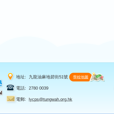
地址:
九龍油麻地碧街51號
學校地圖
電話:
2780 0039
電郵:
lycps@tungwah.org.hk