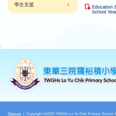
學生支援
Education 
School Yea
Sitemap
| Copyright ©
2026 TWGHs Lo Yu Chik Primary School. All