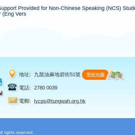
Support Provided for Non-Chinese Speaking (NCS) Stud
r (Eng Vers
地址:
九龍油麻地碧街51號
學校地圖
電話:
2780 0039
電郵:
lycps@tungwah.org.hk
 rights reserved.