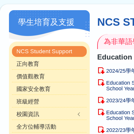
連
結
Main
NCS S
學生培育及支援
navigation
(自
為非華語
訂)
NCS Student Support
Education 
正向教育
2024/2
價值觀教育
Education 
School Yea
國家安全教育
2023/2
班級經營
Education 
校園資訊
School Yea
全方位輔導活動
2022/2