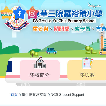
移至主內容
Main
navigation
學校簡介
學與教
導
首頁
學生培育及支援
NCS Student Support
航