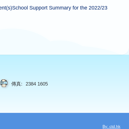
ent(s)School Support Summary for the 2022/23
傳真:
2384 1605
By: ctd.hk