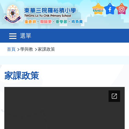
移至主內容
Main
選單
navigation
導
首頁
學與教
家課政策
航
連
家課政策
結