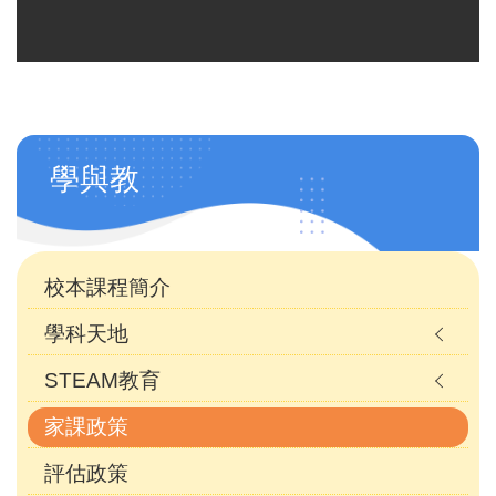
Main
學與教
navigation
(自
訂)
校本課程簡介
學科天地
STEAM教育
家課政策
評估政策