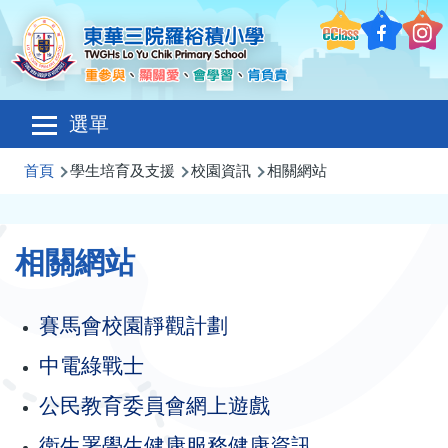
移至主內容
Main
選單
navigation
導
首頁
學生培育及支援
校園資訊
相關網站
航
連
相關網站
結
賽馬會校園靜觀計劃
中電綠戰士
公民教育委員會網上遊戲
衛生署學生健康服務健康資訊