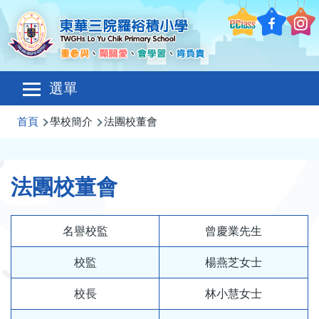
移至主內容
Main
選單
navigation
導
首頁
學校簡介
法團校董會
航
連
法團校董會
結
名譽校監
曾慶業先生
校監
楊燕芝女士
校長
林小慧女士