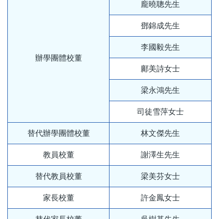
龐曉聰先生
鄧錦成先生
李國毅先生
辦學團體校董
鄺美詩女士
梁永鴻先生
司徒雪萍女士
替代辦學團體校董
林文傑先生
教員校董
謝澤生先生
替代教員校董
梁美芬女士
家長校董
許金鳳女士