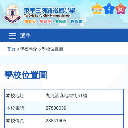
移至主內容
Main
選單
navigation
導
首頁
學校簡介
學校位置圖
航
連
學校位置圖
結
本校地址:
九龍油麻地碧街51號
本校電話:
27800039
本校傳真:
23841605