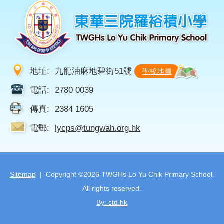
地址:
九龍油麻地碧街51號
學校地圖
電話:
2780 0039
傳真:
2384 1605
電郵:
lycps@tungwah.org.hk
Sitemap
| Copyright ©
2026 TWGHs Lo Yu Chik Primary School.
All rights reserved.
By: ctd.hk