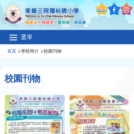
移至主內容
Main
選單
navigation
導
首頁
學校簡介
校園刊物
航
連
校園刊物
結