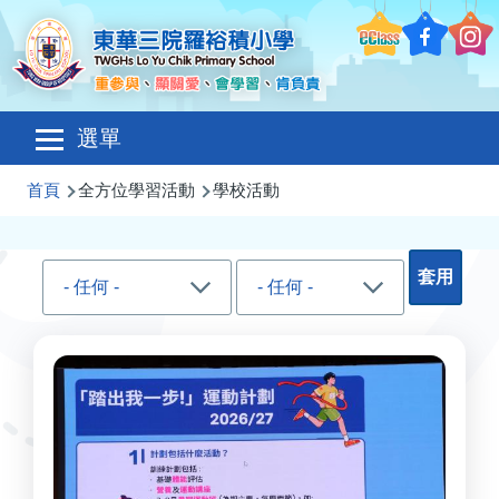
移至主內容
Main
選單
navigation
導
首頁
全方位學習活動
學校活動
航
連
結