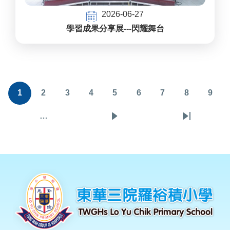
2026-06-27
學習成果分享展---閃耀舞台
Pagination
1
2
3
4
5
6
7
8
9
目
頁
頁
頁
頁
頁
頁
頁
頁
前
面
面
面
面
面
面
面
面
…
下
Last
頁
一
page
面
頁