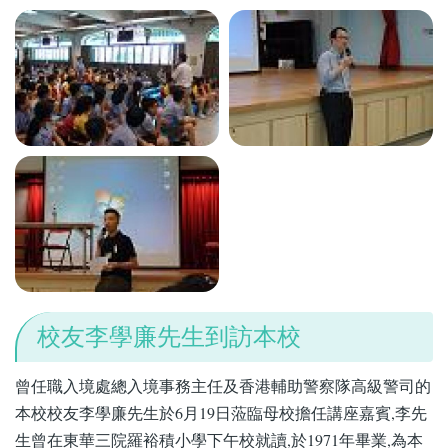
校友李學廉先生到訪本校
曾任職入境處總入境事務主任及香港輔助警察隊高級警司的
本校校友李學廉先生於6月19日蒞臨母校擔任講座嘉賓,李先
生曾在東華三院羅裕積小學下午校就讀,於1971年畢業,為本