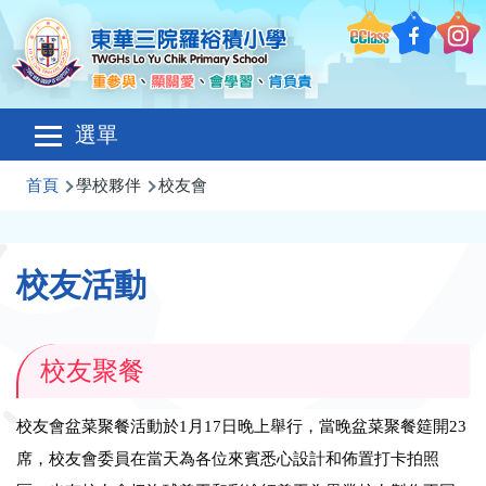
移至主內容
Main
選單
navigation
導
首頁
學校夥伴
校友會
航
連
校友活動
結
校友聚餐
校友會盆菜聚餐活動於
1
月
17
日晚上舉行，當晚盆菜聚餐筵開
23
席，校友會委員在當天為各位來賓悉心設計和佈置打卡拍照