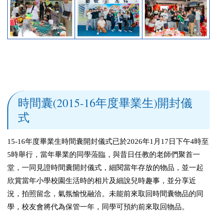
時間囊(2015-16年度畢業生)開封儀
式
15-16
年度畢業生時間囊開封儀式已於
2026
年
1
月
17
日下午
4
時至
5
時舉行，當年畢業的同學蒞臨，與昔日任教的老師們聚首一
堂，一同見證時間囊開封儀式，細閱當年存放的物品，並一起
欣賞當年小學校園生活時的相片及細說兒時趣事，並分享近
況，拍照留念，氣氛愉悅融洽。未能前來取回時間囊物品的同
學，校友會將代為保管一年，同學可預約前來取回物品。