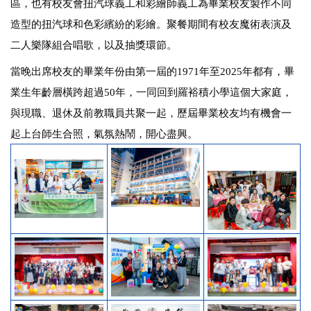
區，也有校友會扭汽球義工和彩繪師義工為畢業校友製作不同
造型的扭汽球和色彩繽紛的彩繪。聚餐期間有校友魔術表演及
二人樂隊組合唱歌，以及抽獎環節。
當晚出席校友的畢業年份由第一屆的
1971
年至
2025
年都有，畢
業生年齡層橫跨超過
50
年，一同回到羅裕積小學這個大家庭，
與現職、退休及前教職員共聚一起，
歷屆畢業校友均有機會一
起上台師生合照，
氣氛熱鬧，開心盡興。