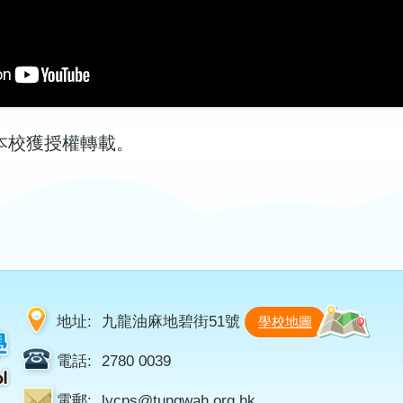
道，本校獲授權轉載。
地址:
九龍油麻地碧街51號
學校地圖
電話:
2780 0039
電郵:
lycps@tungwah.org.hk