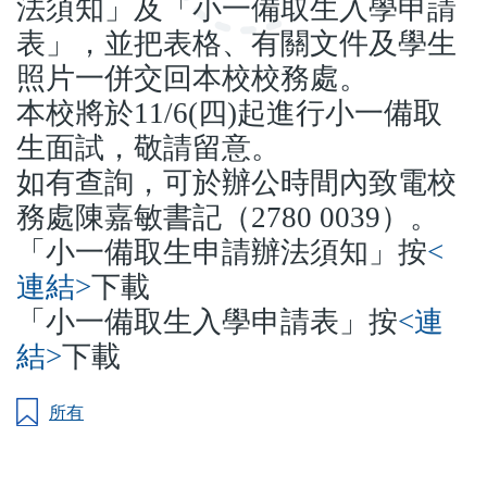
法須知」及「小一備取生入學申請
表」，並把表格、有關文件及學生
照片一併交回本校校務處。
本校將於
11/6(
四
)
起進行小一備取
生面試，敬請留意。
如有查詢，可於辦公時間內致電校
務處陳嘉敏書記（
2780 0039
）。
「小一備取生申請辦法須知」按
<
連結
>
下載
「小一備取生入學申請表」按
<
連
結
>
下載
所有