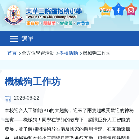
移至主內容
Main
選單
navigation
導
首頁
全方位學習活動
學校活動
機械狗工作坊
航
連
機械狗工作坊
結
2026-06-22
本校迎合人工智能
(AI)
的大趨勢，迎來了兩隻超級受歡迎的神秘
嘉賓
——
機械狗！同學在導師的教導下，認識巨身人工智能的
發展，並了解相關技術於香港及國家的應用情況。在互動環節
中，機械狗和本校小三同學見面及進行互動，現場氣氛熱鬧非