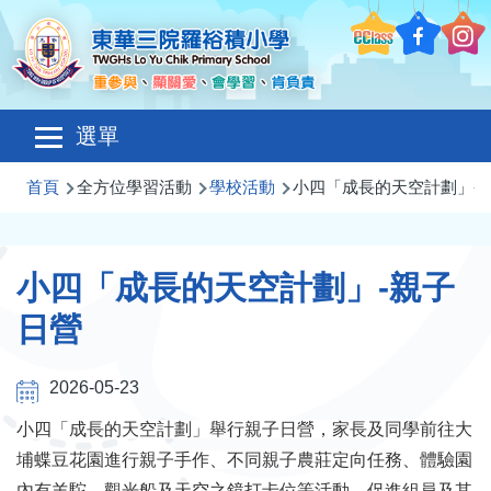
移至主內容
Main
選單
navigation
導
首頁
全方位學習活動
學校活動
小四「成長的天空計劃」-
航
連
小四「成長的天空計劃」-親子
結
日營
2026-05-23
小四「成長的天空計劃」舉行親子日營，家長及同學前往大
埔蝶豆花園進行親子手作、不同親子農莊定向任務、體驗園
內有羊駝、觀光船及天空之鏡打卡位等活動，促進組員及其