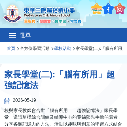
移至主內容
Main
選單
navigation
導
首頁
全方位學習活動
學校活動
家長學堂(二):「腦有所用
航
連
家長學堂(二):「腦有所用」超
結
強記憶法
2026-05-19
校與家長教師會合辦「腦有所用——超強記憶法」家長學
堂，邀請星橋綜合訓練及輔導中心的葉錦熙先生擔任講者，
分享各類記憶力的方法。活動以趣味與創意的學習方式結合