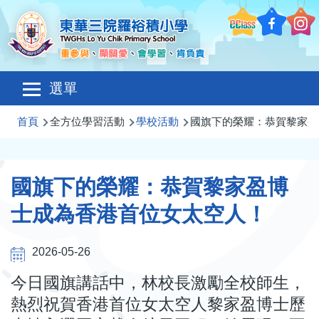
移至主內容
Main
選單
navigation
導
首頁
全方位學習活動
學校活動
國旗下的榮耀：恭賀黎家盈
航
連
國旗下的榮耀：恭賀黎家盈博
結
士成為香港首位女太空人！
2026-05-26
今日國旗講話中，林校長激勵全校師生，
熱烈祝賀香港首位女太空人黎家盈博士歷