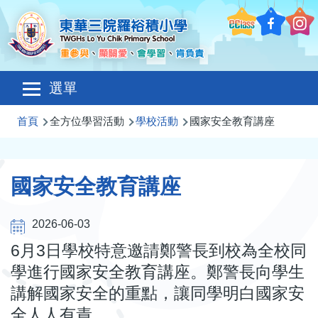
移至主內容
Main
選單
navigation
導
首頁
全方位學習活動
學校活動
國家安全教育講座
航
連
國家安全教育講座
結
2026-06-03
6
月
3
日學校特意邀請鄭警長到校為全校同
學進行國家安全教育講座。鄭警長向學生
講解國家安全的重點，讓同學明白國家安
全人人有責。