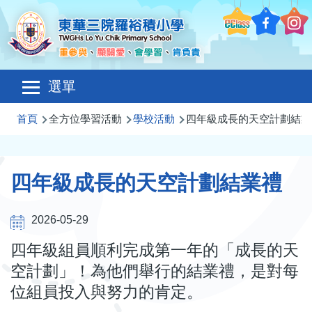
移至主內容
Main
選單
navigation
導
首頁
全方位學習活動
學校活動
四年級成長的天空計劃結業
航
連
四年級成長的天空計劃結業禮
結
2026-05-29
四年級組員順利完成第一年的「成長的天
空計劃」！為他們舉行的結業禮，是對每
位組員投入與努力的肯定。