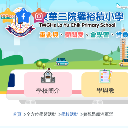
移至主內容
Main
navigation
學校簡介
學與教
導
首頁
全方位學習活動
學校活動
參觀昂船洲軍營
航