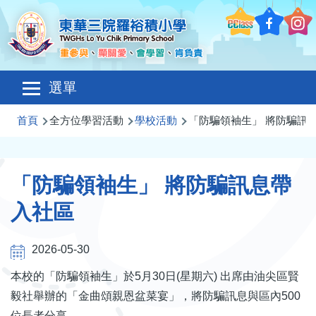
移至主內容
Main
選單
navigation
導
首頁
全方位學習活動
學校活動
「防騙領袖生」 將防騙訊
航
連
「防騙領袖生」 將防騙訊息帶
結
入社區
2026-05-30
本校的「防騙領袖生」於
5
月
30
日
(
星期六
)
出席由油尖區賢
毅社舉辦的「金曲頌親恩盆菜宴」，將防騙訊息與區內
500
位長者分享。