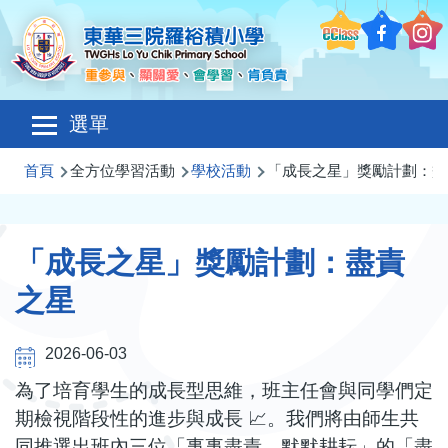
移至主內容
Main
選單
navigation
導
首頁
全方位學習活動
學校活動
「成長之星」獎勵計劃：盡
航
連
「成長之星」獎勵計劃：盡責
結
之星
2026-06-03
為了培育學生的成長型思維，班主任會與同學們定
期檢視階段性的進步與成長 📈。我們將由師生共
同推選出班內三位「事事盡責、默默耕耘」的「盡